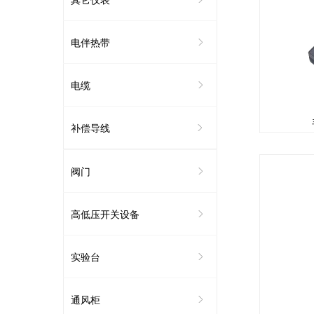
电伴热带
电缆
补偿导线
阀门
高低压开关设备
实验台
通风柜