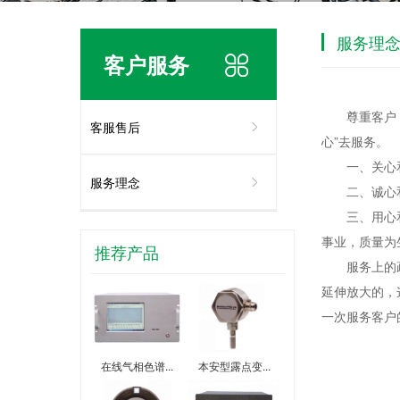
服务理
客户服务
尊重客户，理
客服售后
心”去服务。
一、关心和爱
服务理念
二、诚心和细
三、用心和恒
事业，质量为
推荐产品
服务上的疏忽
延伸放大的，
一次服务客户
在线气相色谱...
本安型露点变...