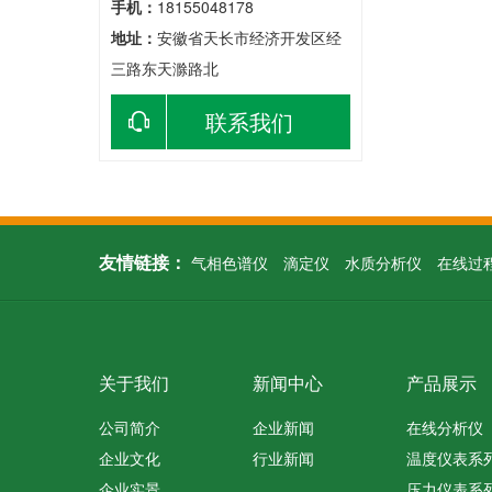
手机：
18155048178
地址：
安徽省天长市经济开发区经
三路东天滁路北
联系我们
友情链接：
气相色谱仪
滴定仪
水质分析仪
在线过
关于我们
新闻中心
产品展示
公司简介
企业新闻
在线分析仪
企业文化
行业新闻
温度仪表系
企业实景
压力仪表系